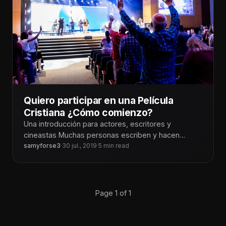
Quiero participar en una Película
Cristiana ¿Cómo comienzo?
Una introducción para actores, escritores y
cineastas Muchas personas escriben y hacen
preguntas sobre cómo pueden participar en las
samyforse3
·
30 jul., 2019
·
5 min read
películas
Page 1 of 1