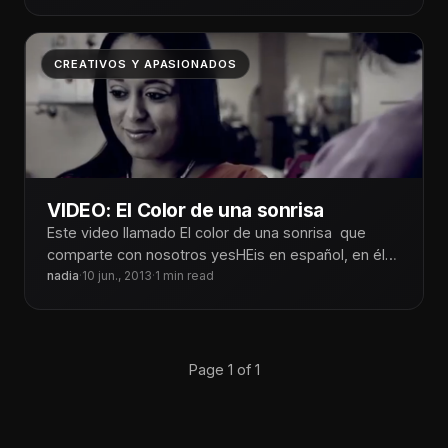
CREATIVOS Y APASIONADOS
VIDEO: El Color de una sonrisa
Este video llamado El color de una sonrisa que
comparte con nosotros yesHEis en español, en él
podemos ver lo
nadia
·
10 jun., 2013
·
1 min read
Page 1 of 1