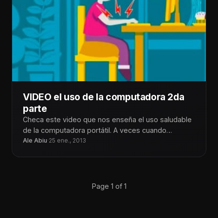
VIDEO el uso de la computadora 2da
parte
Checa este video que nos enseña el uso saludable
de la computadora portátil. A veces cuando
estamos en casa pensamos
Ale Abiu
·
25 ene., 2013
Page 1 of 1