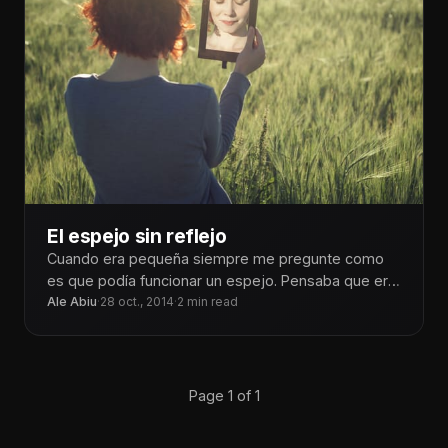
El espejo sin reflejo
Cuando era pequeña siempre me pregunte como
es que podía funcionar un espejo. Pensaba que era
una ventana hacia otro
Ale Abiu
·
28 oct., 2014
·
2 min read
Page 1 of 1