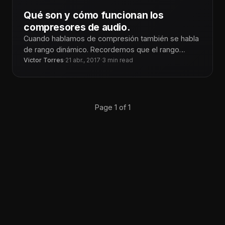
Qué son y cómo funcionan los
compresores de audio.
Cuando hablamos de compresión también se habla
de rango dinámico. Recordemos que el rango
dinámico es la diferencia en amplitud
Victor Torres
·
21 abr., 2017
·
3 min read
Page 1 of 1