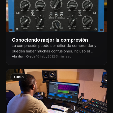
Conociendo mejor la compresión
La compresión puede ser difícil de comprender y
pueden haber muchas confusiones. Incluso el
término puede ser problemático. En el
Abraham Ojeda
·
16 feb., 2022
·
3 min read
AUDIO