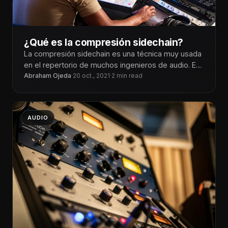
¿Qué es la compresión sidechain?
La compresión sidechain es una técnica muy usada
en el repertorio de muchos ingenieros de audio. En
este post, profundizaremos
Abraham Ojeda
·
20 oct., 2021
·
2 min read
AUDIO