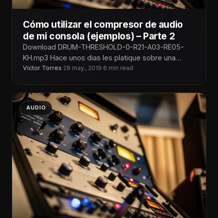
Cómo utilizar el compresor de audio
de mi consola (ejemplos) – Parte 2
Download DRUM-THRESHOLD-0-R21-A03-RE05-
KH.mp3 Hace unos dias les platique sobre una
platica que tuve con nuevos integrantes del area de
Victor Torres
·
28 may., 2019
·
6 min read
sonido
AUDIO