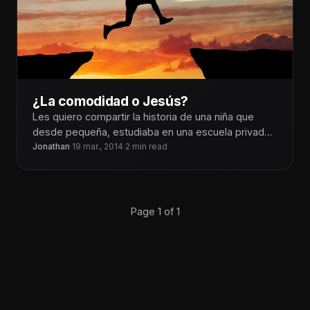
¿La comodidad o Jesús?
Les quiero compartir la historia de una niña que
desde pequeña, estudiaba en una escuela privada
cristiana, y cuando paso
Jonathan
·
19 mar., 2014
·
2 min read
Page 1 of 1