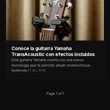
Conoce la guitarra Yamaha
TransAcoustic con efectos incluidos
Esta guitarra Yamaha cuenta con una nueva
tecnología que te permite añadir reverb/chorus
integrados en la guitarra, con un
techbroda
·
27 dic., 2018
Page 1 of 1