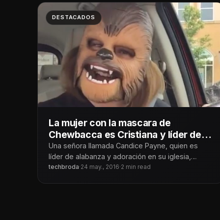
DESTACADOS
La mujer con la mascara de
Chewbacca es Cristiana y líder de
Alabanza
Una señora llamada Candice Payne, quien es
líder de alabanza y adoración en su iglesia,
conquistó la red social de
techbroda
·
24 may., 2016
·
2 min read