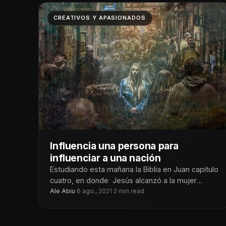
CREATIVOS Y APASIONADOS
Influencia una persona para
influenciar a una nación
Estudiando esta mañana la Biblia en Juan capítulo
cuatro, en donde Jesús alcanzó a la mujer
samaritana diciéndole que Él
Ale Abiu
·
6 ago., 2021
·
2 min read