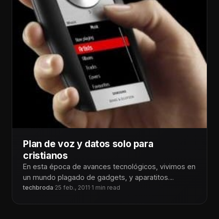
Plan de voz y datos solo para
cristianos
En esta época de avances tecnológicos, vivimos en
un mundo plagado de gadgets, y aparatitos
singulares que hacen de alguna
techbroda
·
25 feb., 2011
·
1 min read