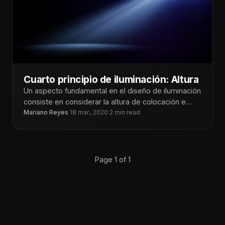
Cuarto principio de iluminación: Altura
Un aspecto fundamental en el diseño de iluminación
consiste en considerar la altura de colocación e
instalación de las lámparas,
Mariano Reyes
·
18 mar., 2020
·
2 min read
Page 1 of 1