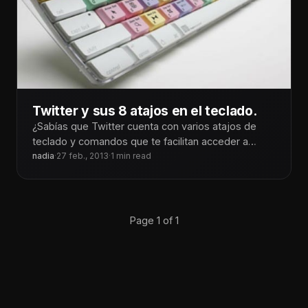
Twitter y sus 8 atajos en el teclado.
¿Sabías que Twitter cuenta con varios atajos de
teclado y comandos que te facilitan acceder a
información y navegar por
nadia
·
27 feb., 2013
·
1 min read
Page 1 of 1