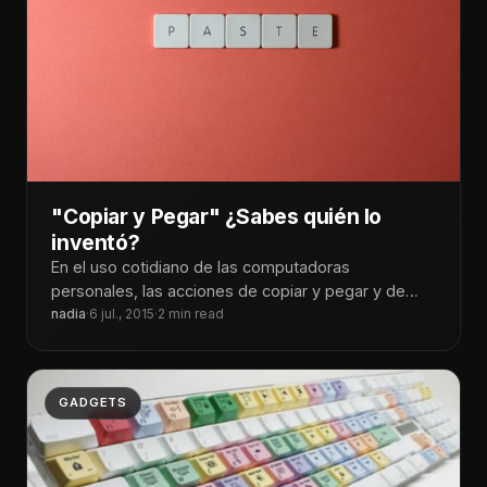
"Copiar y Pegar" ¿Sabes quién lo
inventó?
En el uso cotidiano de las computadoras
personales, las acciones de copiar y pegar y de
cortar y pegar, son
nadia
·
6 jul., 2015
·
2 min read
GADGETS