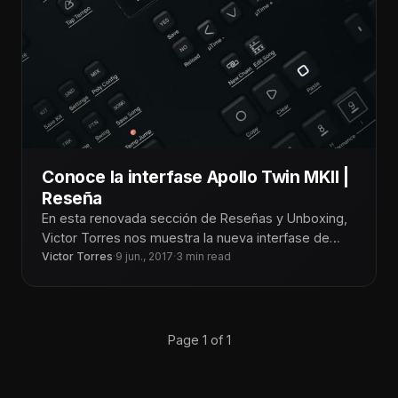
Conoce la interfase Apollo Twin MKII |
Reseña
En esta renovada sección de Reseñas y Unboxing,
Victor Torres nos muestra la nueva interfase de
Audio Apollo Twin MKII
Victor Torres
·
9 jun., 2017
·
3 min read
Page 1 of 1