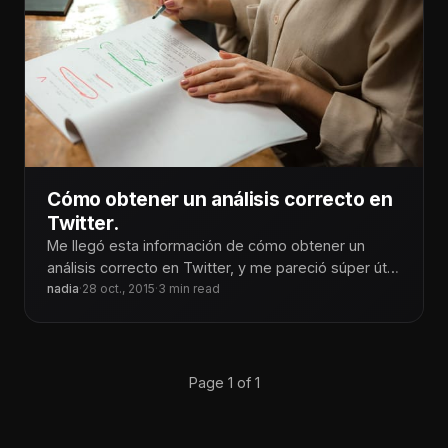
Cómo obtener un análisis correcto en
Twitter.
Me llegó esta información de cómo obtener un
análisis correcto en Twitter, y me pareció súper útil,
ya que, para
nadia
·
28 oct., 2015
·
3 min read
Page 1 of 1