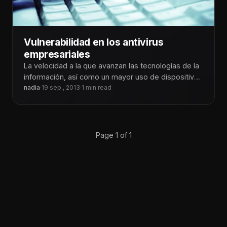
Vulnerabilidad en los antivirus
empresariales
La velocidad a la que avanzan las tecnologías de la
información, así como un mayor uso de dispositivos
móviles de
nadia
·
19 sep., 2013
·
1 min read
Page 1 of 1