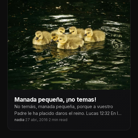
Manada pequeña, ¡no temas!
No temáis, manada pequeña, porque a vuestro
Padre le ha placido daros el reino. Lucas 12:32 En la
Biblia
nadia
·
27 abr., 2016
·
2 min read