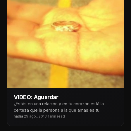
VIDEO: Aguardar
¿Estás en una relación y en tu corazón está la
certeza que la persona a la que amas es tu
nadia
·
29 ago., 2013
·
1 min read