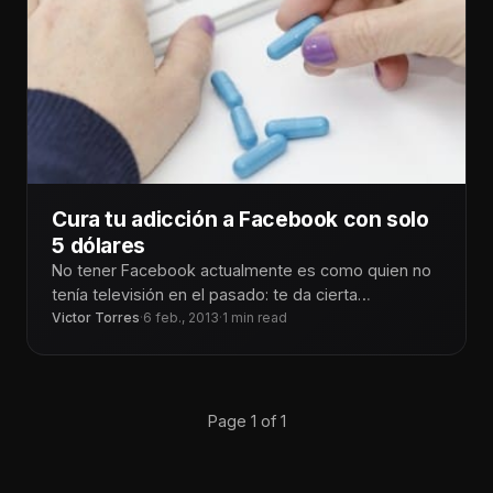
Cura tu adicción a Facebook con solo
5 dólares
No tener Facebook actualmente es como quien no
tenía televisión en el pasado: te da cierta
satisfacción y le molesta
Victor Torres
·
6 feb., 2013
·
1 min read
Page 1 of 1