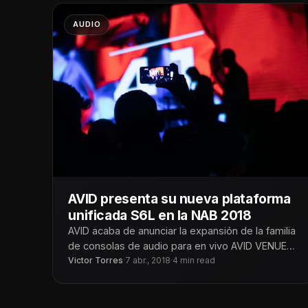
AUDIO
AVID presenta su nueva plataforma
unificada S6L en la NAB 2018
AVID acaba de anunciar la expansión de la familia
de consolas de audio para en vivo AVID VENUE
S6L, con
Victor Torres
·
7 abr., 2018
·
4 min read