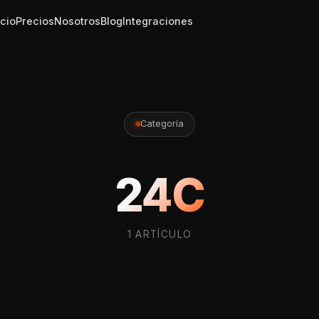
icio
Precios
Nosotros
Blog
Integraciones
Categoría
24C
1 ARTÍCULO