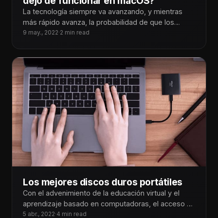
dejó de funcionar en macOS?
La tecnología siempre va avanzando, y mientras
más rápido avanza, la probabilidad de que los
aparatos que ya tengo, lleguen
9 may., 2022
·
2 min read
Los mejores discos duros portátiles
Con el advenimiento de la educación virtual y el
aprendizaje basado en computadoras, el acceso al
almacenamiento portátil es tan
5 abr., 2022
·
4 min read