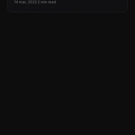
sentir preparados
14 mar., 2022
·
2 min read