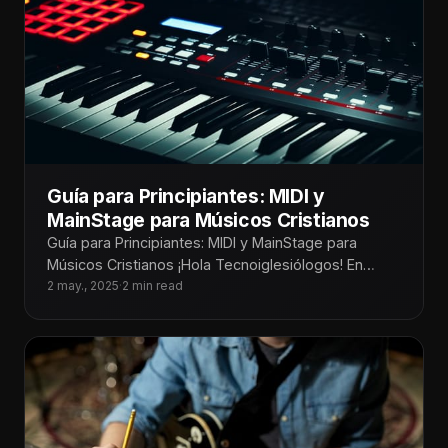
Guía para Principiantes: MIDI y
MainStage para Músicos Cristianos
Guía para Principiantes: MIDI y MainStage para
Músicos Cristianos ¡Hola Tecnoiglesiólogos! En
muchas iglesias hoy en día, la música ha
2 may., 2025
·
2 min read