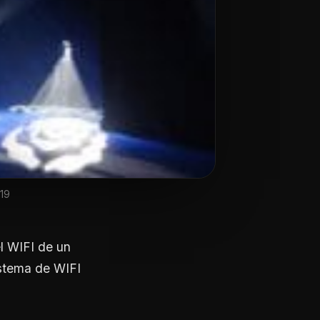
119
l WIFI de un
stema de WIFI