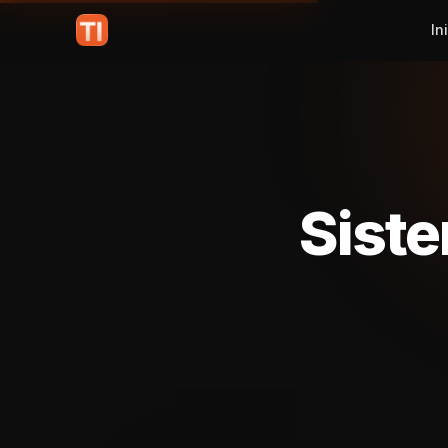
In
Siste