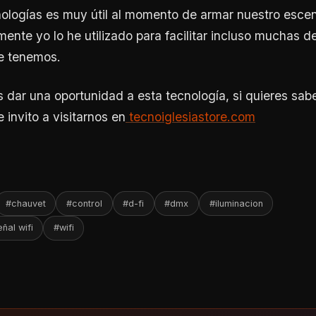
nologías es muy útil al momento de armar nuestro escen
mente yo lo he utilizado para facilitar incluso muchas de
ue tenemos.
dar una oportunidad a esta tecnología, si quieres sabe
 invito a visitarnos en
tecnoiglesiastore.com
#chauvet
#control
#d-fi
#dmx
#iluminacion
ñal wifi
#wifi