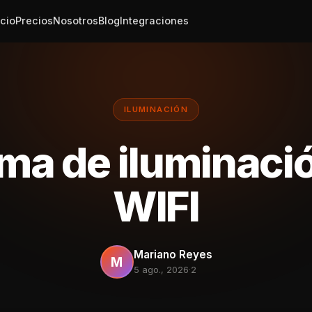
icio
Precios
Nosotros
Blog
Integraciones
ILUMINACIÓN
ma de iluminaci
WIFI
Mariano Reyes
M
5 ago., 2026
·
2