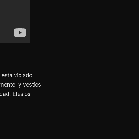
 está viciado
mente, y vestíos
dad. Efesios