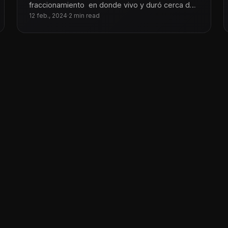
fraccionamiento en donde vivo y duró cerca de
48 horas.
12 feb., 2024
·
2 min read