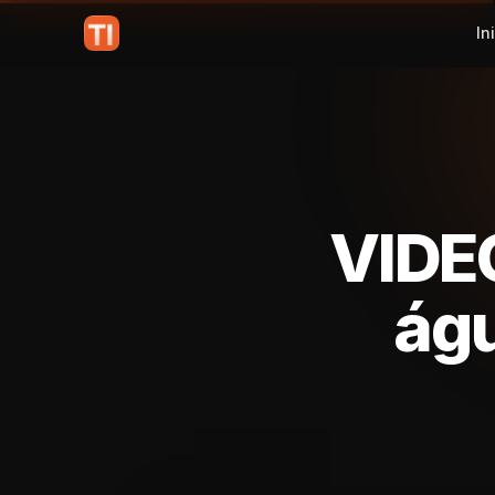
In
VIDEO
águ