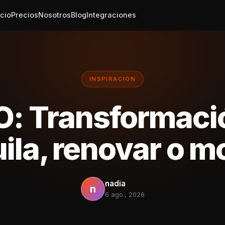
icio
Precios
Nosotros
Blog
Integraciones
INSPIRACIÓN
: Transformaci
ila, renovar o mo
nadia
n
6 ago., 2026