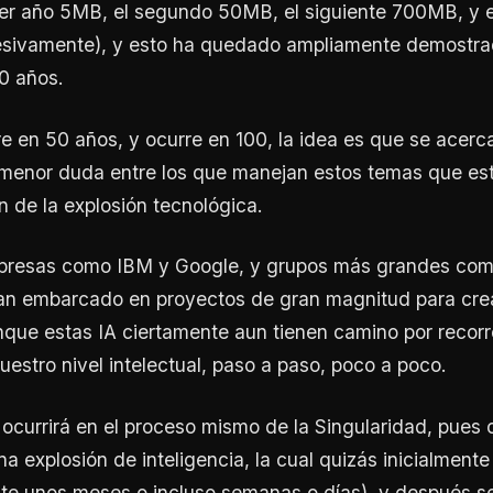
imer año 5MB, el segundo 50MB, el siguiente 700MB, y e
esivamente), y esto ha quedado ampliamente demostra
00 años.
re en 50 años, y ocurre en 100, la idea es que se acerc
 menor duda entre los que manejan estos temas que es
n de la explosión tecnológica.
resas como IBM y Google, y grupos más grandes com
an embarcado en proyectos de gran magnitud para crea
aunque estas IA ciertamente aun tienen camino por recorr
estro nivel intelectual, paso a paso, poco a poco.
ocurrirá en el proceso mismo de la Singularidad, pues 
na explosión de inteligencia, la cual quizás inicialmen
te unos meses o incluso semanas o días), y después se