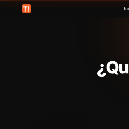
In
¿Qué