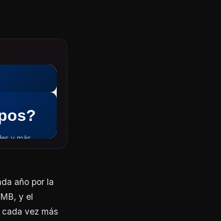
da año por la
5MB, y el
e cada vez más