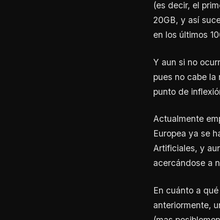
(es decir, el pr
20GB, y así suc
en los últimos 1
Y aun si no ocur
pues no cabe la
punto de inflexió
Actualmente emp
Europea ya se h
Artificiales, y 
acercándose a nu
En cuánto a qué 
anteriormente, u
(mas posiblemen