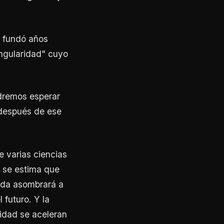
a fundó años
ingularidad" cuyo
dremos esperar
 después de ese
 varias ciencias
, se estima que
duda asombrará a
futuro. Y la
ridad se aceleran