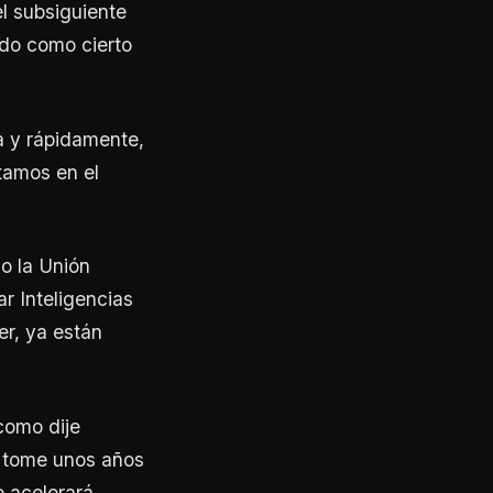
l subsiguiente
do como cierto
a y rápidamente,
tamos en el
o la Unión
r Inteligencias
er, ya están
como dije
te tome unos años
 acelerará