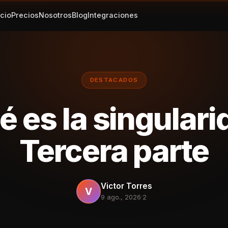
icio
Precios
Nosotros
Blog
Integraciones
DESTACADOS
 es la singular
Tercera parte
Victor Torres
V
9 ago., 2026
·
2