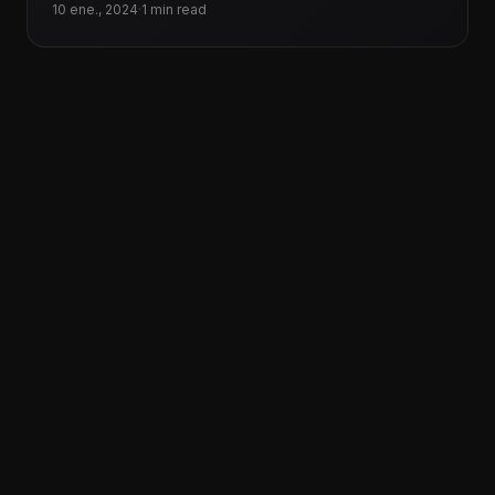
salieron
10 ene., 2024
·
1 min read