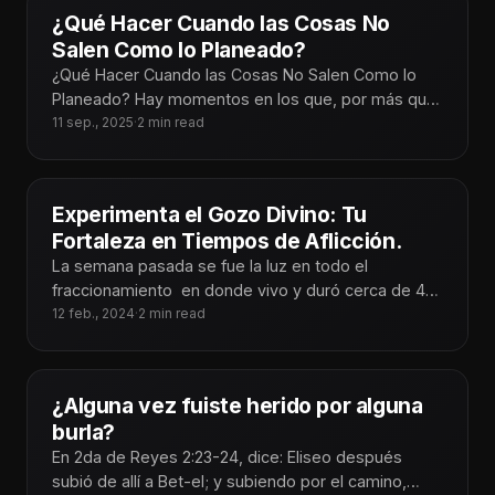
¿Qué Hacer Cuando las Cosas No
Salen Como lo Planeado?
¿Qué Hacer Cuando las Cosas No Salen Como lo
Planeado? Hay momentos en los que, por más que
planeamos cada
11 sep., 2025
·
2 min read
Experimenta el Gozo Divino: Tu
Fortaleza en Tiempos de Aflicción.
La semana pasada se fue la luz en todo el
fraccionamiento en donde vivo y duró cerca de 48
horas.
12 feb., 2024
·
2 min read
¿Alguna vez fuiste herido por alguna
burla?
En 2da de Reyes 2:23-24, dice: Eliseo después
subió de allí a Bet-el; y subiendo por el camino,