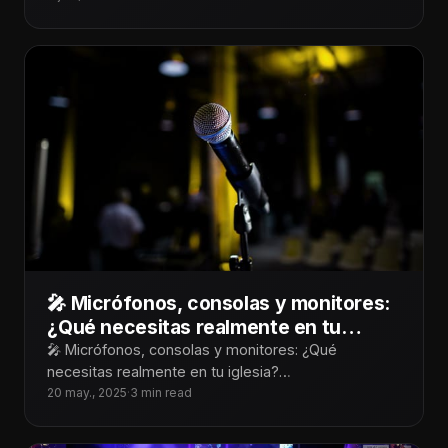
🎤 Micrófonos, consolas y monitores:
¿Qué necesitas realmente en tu
iglesia?
🎤 Micrófonos, consolas y monitores: ¿Qué
necesitas realmente en tu iglesia?
¡Tecnoiglesiólogos! Cuando hablamos de audio para
20 may., 2025
·
3 min read
iglesias, es fácil dejarse