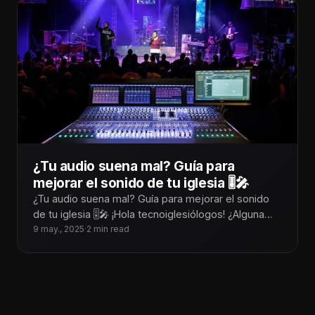
¿Tu audio suena mal? Guía para
mejorar el sonido de tu iglesia 🎚️🎤
¿Tu audio suena mal? Guía para mejorar el sonido
de tu iglesia 🎚️🎤 ¡Hola tecnoiglesiólogos! ¿Alguna
vez has estado en medio
9 may., 2025
·
2 min read