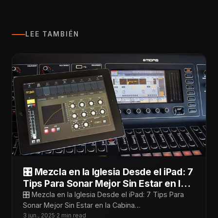
LEE TAMBIÉN
🎛️ Mezcla en la Iglesia Desde el iPad: 7
Tips Para Sonar Mejor Sin Estar en la
Cabina
🎛️ Mezcla en la Iglesia Desde el iPad: 7 Tips Para
Sonar Mejor Sin Estar en la Cabina
¡Tecnoiglesiólogos! Mezclar desde
3 jun., 2025
·
2 min read