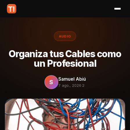
AUDIO
Organiza tus Cables como
un Profesional
Samuel Abiú
S
7 ago., 2026
·
2