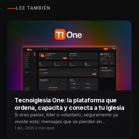
LEE TAMBIÉN
Tecnoiglesia One: la plataforma que
ordena, capacita y conecta a tu iglesia
Si eres pastor, líder o voluntario, seguramente ya
viviste esto: mensajes que se pierden en
WhatsApp, personas que no saben
1 dic., 2025
·
2 min read