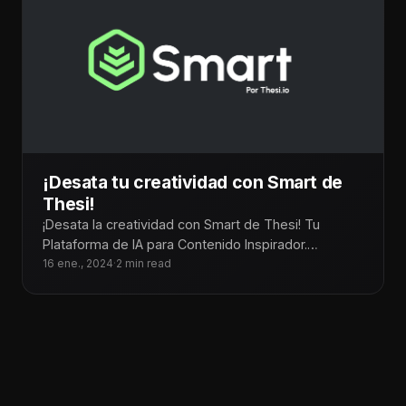
¡Desata tu creatividad con Smart de
Thesi!
¡Desata la creatividad con Smart de Thesi! Tu
Plataforma de IA para Contenido Inspirador.
Convierte tus ideas en creativos contenidos
16 ene., 2024
·
2 min read