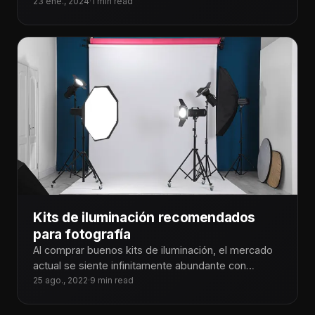
¡Tecnoiglesiólogos! Sabemos lo importante que es
23 ene., 2024
·
1 min read
Kits de iluminación recomendados
para fotografía
Al comprar buenos kits de iluminación, el mercado
actual se siente infinitamente abundante con
opciones para cada necesidad. Puede ser
25 ago., 2022
·
9 min read