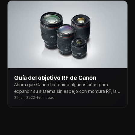
Guía del objetivo RF de Canon
Ahora que Canon ha tenido algunos años para
expandir su sistema sin espejo con montura RF, la
marca ha desarrollado
26 jul., 2022
·
4 min read