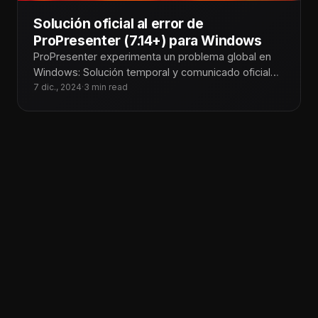
Solución oficial al error de
ProPresenter (7.14+) para Windows
ProPresenter experimenta un problema global en
Windows: Solución temporal y comunicado oficial
En Tecnoiglesia, somos conscientes del impacto
7 dic., 2024
·
3 min read
que este