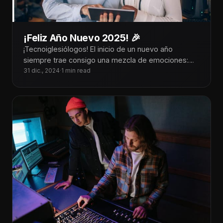
¡Feliz Año Nuevo 2025! 🎉
¡Tecnoiglesiólogos! El inicio de un nuevo año
siempre trae consigo una mezcla de emociones:
gratitud por las bendiciones del año
31 dic., 2024
·
1 min read