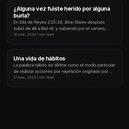
¿Alguna vez fuiste herido por alguna
burla?
En 2da de Reyes 2:23-24, dice: Eliseo después
subió de allí a Bet-el; y subiendo por el camino,
salieron
10 ene., 2024
·
1 min read
Una vida de hábitos
La palabra hábito se define como el modo particular
de realizar acciones por repetición originado por
tendencias instintivas, traducido a
17 ene., 2023
·
1 min read