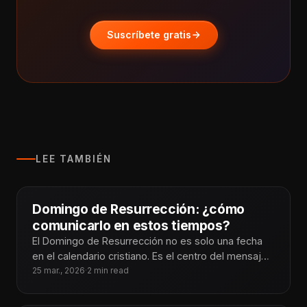
Suscríbete gratis
LEE TAMBIÉN
Domingo de Resurrección: ¿cómo
comunicarlo en estos tiempos?
El Domingo de Resurrección no es solo una fecha
en el calendario cristiano. Es el centro del mensaje:
Jesús venció
25 mar., 2026
·
2 min read