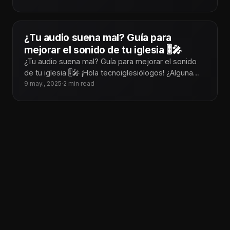
iglesias, es fácil dejarse
¿Tu audio suena mal? Guía para
mejorar el sonido de tu iglesia 🎚️🎤
¿Tu audio suena mal? Guía para mejorar el sonido
de tu iglesia 🎚️🎤 ¡Hola tecnoiglesiólogos! ¿Alguna
vez has estado en medio
9 may., 2025
·
2 min read