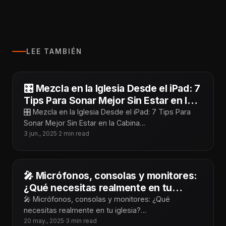
LEE TAMBIÉN
🎛️ Mezcla en la Iglesia Desde el iPad: 7
Tips Para Sonar Mejor Sin Estar en la
Cabina
🎛️ Mezcla en la Iglesia Desde el iPad: 7 Tips Para
Sonar Mejor Sin Estar en la Cabina
¡Tecnoiglesiólogos! Mezclar desde
3 jun., 2025
·
2 min read
🎤 Micrófonos, consolas y monitores:
¿Qué necesitas realmente en tu
iglesia?
🎤 Micrófonos, consolas y monitores: ¿Qué
necesitas realmente en tu iglesia?
¡Tecnoiglesiólogos! Cuando hablamos de audio para
20 may., 2025
·
3 min read