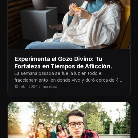
Experimenta el Gozo Divino: Tu
Fortaleza en Tiempos de Aflicción.
La semana pasada se fue la luz en todo el
fraccionamiento en donde vivo y duró cerca de 48
horas.
12 feb., 2024
·
2 min read