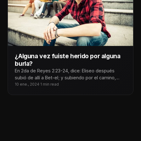
¿Alguna vez fuiste herido por alguna
burla?
En 2da de Reyes 2:23-24, dice: Eliseo después
subió de allí a Bet-el; y subiendo por el camino,
salieron
10 ene., 2024
·
1 min read