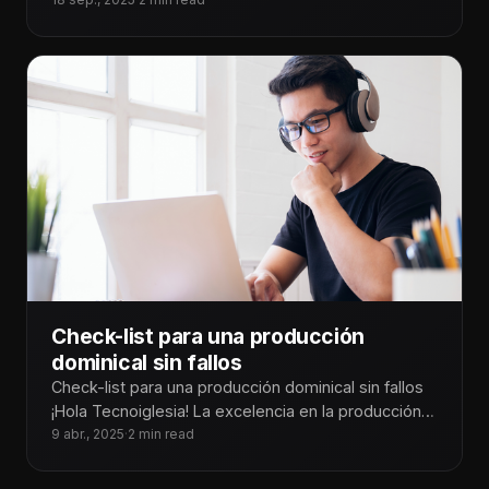
El ministerio multimedia no se
Check-list para una producción
dominical sin fallos
Check-list para una producción dominical sin fallos
¡Hola Tecnoiglesia! La excelencia en la producción
no se trata de tener el
9 abr., 2025
·
2 min read