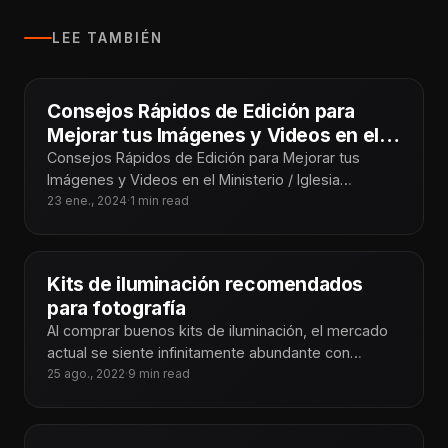
LEE TAMBIÉN
Consejos Rápidos de Edición para
Mejorar tus Imágenes y Videos en el
Ministerio / Iglesia
Consejos Rápidos de Edición para Mejorar tus
Imágenes y Videos en el Ministerio / Iglesia
¡Tecnoiglesiólogos! Sabemos lo importante que es
23 ene., 2024
·
1 min read
Kits de iluminación recomendados
para fotografía
Al comprar buenos kits de iluminación, el mercado
actual se siente infinitamente abundante con
opciones para cada necesidad. Puede ser
25 ago., 2022
·
9 min read