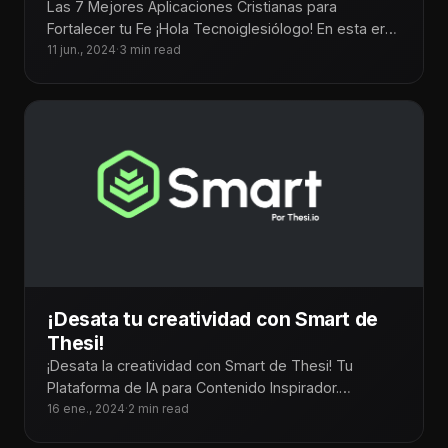
Las 7 Mejores Aplicaciones Cristianas para
Fortalecer tu Fe ¡Hola Tecnoiglesiólogo! En esta era
digital, las aplicaciones móviles se han
11 jun., 2024
·
3 min read
¡Desata tu creatividad con Smart de
Thesi!
¡Desata la creatividad con Smart de Thesi! Tu
Plataforma de IA para Contenido Inspirador.
Convierte tus ideas en creativos contenidos
16 ene., 2024
·
2 min read