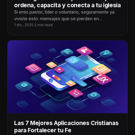
ordena, capacita y conecta a tu iglesia
Si eres pastor, líder o voluntario, seguramente ya
viviste esto: mensajes que se pierden en
WhatsApp, personas que no saben
1 dic., 2025
·
2 min read
Las 7 Mejores Aplicaciones Cristianas
para Fortalecer tu Fe