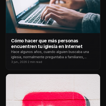
Cómo hacer que más personas
encuentren tu iglesia en Internet
Hace algunos años, cuando alguien buscaba una
iglesia, normalmente preguntaba a familiares,
amigos o vecinos. Hoy la realidad es muy
3 jun., 2026
·
2 min read