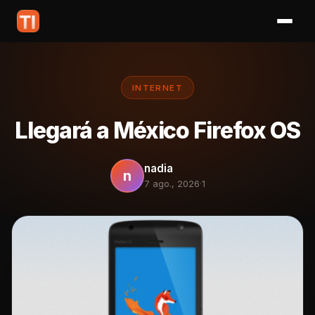
INTERNET
Llegará a México Firefox OS
nadia
n
7 ago., 2026
·
1