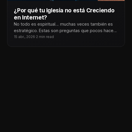
¿Por qué tu Iglesia no está Creciendo
en Internet?
No todo es espiritual… muchas veces también es
estratégico. Estas son preguntas que pocos hacen,
pero que explican mucho de
15 abr., 2026
·
2 min read