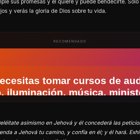
mple sus promesas y él quiere y puede bendecirte. Sólo 
os y verás la gloria de Dios sobre tu vida.
RECOMENDADO
léitate asimismo en Jehová y él concederá las peticio
da a Jehová tu camino, y confía en él; y él hará. Exhibi