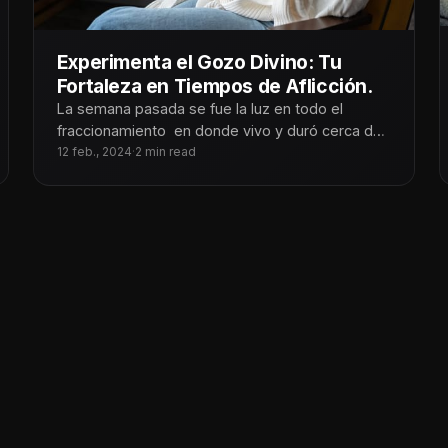
Experimenta el Gozo Divino: Tu
Fortaleza en Tiempos de Aflicción.
La semana pasada se fue la luz en todo el
fraccionamiento en donde vivo y duró cerca de
48 horas.
12 feb., 2024
·
2 min read