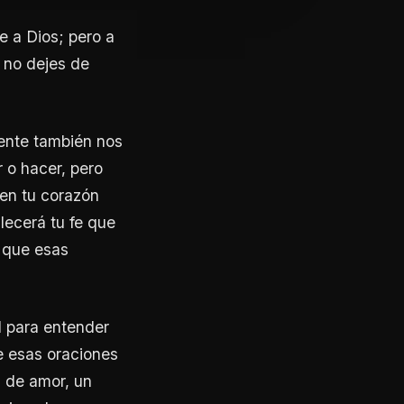
e a Dios; pero a
: no dejes de
mente también nos
 o hacer, pero
 en tu corazón
alecerá tu fe que
o que esas
l para entender
e esas oraciones
s de amor, un