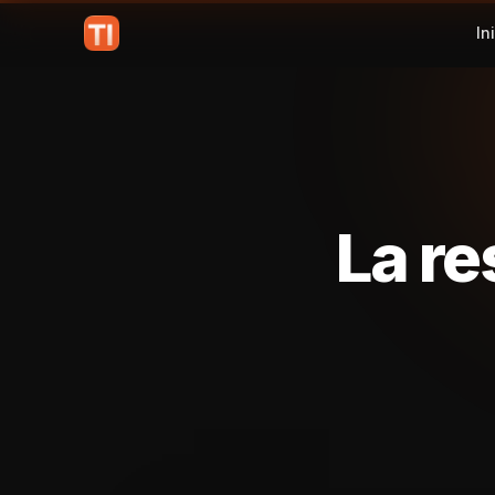
In
La re