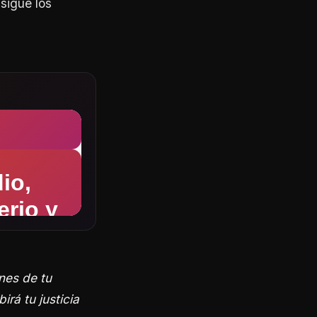
sigue los
nes de tu
rá tu justicia