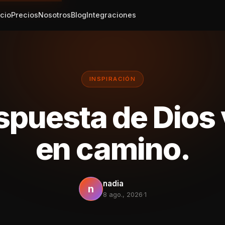
icio
Precios
Nosotros
Blog
Integraciones
INSPIRACIÓN
spuesta de Dios
en camino.
nadia
n
8 ago., 2026
·
1