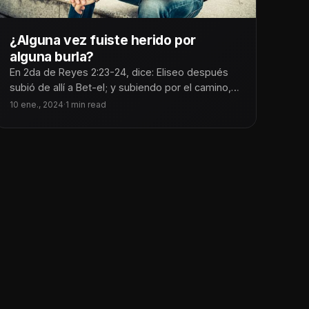
¿Alguna vez fuiste herido por
alguna burla?
En 2da de Reyes 2:23-24, dice: Eliseo después
subió de allí a Bet-el; y subiendo por el camino,
salieron
10 ene., 2024
·
1 min read