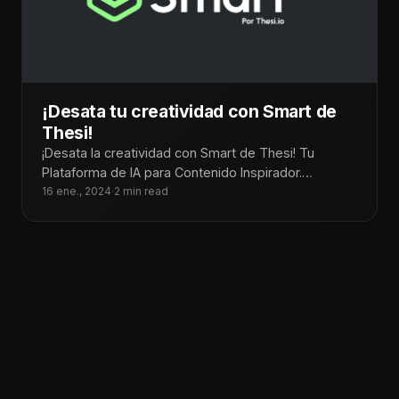
¡Desata tu creatividad con Smart de
Thesi!
¡Desata la creatividad con Smart de Thesi! Tu
Plataforma de IA para Contenido Inspirador.
Convierte tus ideas en creativos contenidos
16 ene., 2024
·
2 min read