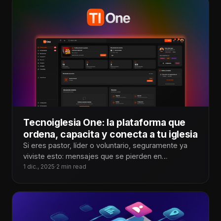
Tecnoiglesia One: la plataforma que
ordena, capacita y conecta a tu iglesia
Si eres pastor, líder o voluntario, seguramente ya
viviste esto: mensajes que se pierden en
WhatsApp, personas que no saben
1 dic., 2025
·
2 min read