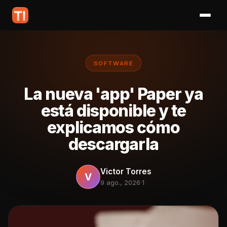
SOFTWARE
La nueva 'app' Paper ya
está disponible y te
explicamos cómo
descargarla
Victor Torres
V
9 ago., 2026
·
1