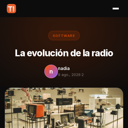
SOFTWARE
La evolución de la radio
nadia
n
9 ago., 2026
·
2