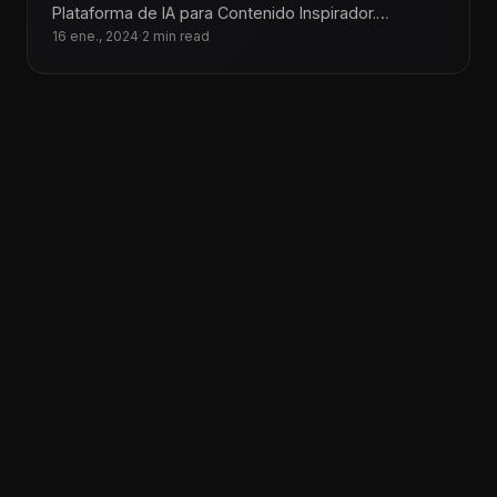
Plataforma de IA para Contenido Inspirador.
Convierte tus ideas en creativos contenidos
16 ene., 2024
·
2 min read