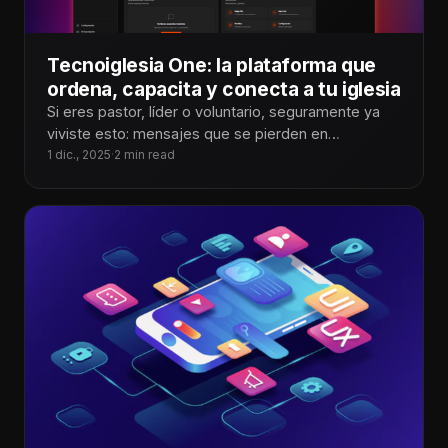
Tecnoiglesia One: la plataforma que
ordena, capacita y conecta a tu iglesia
Si eres pastor, líder o voluntario, seguramente ya
viviste esto: mensajes que se pierden en
WhatsApp, personas que no saben
1 dic., 2025
·
2 min read