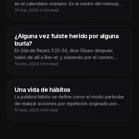
en el calendario cristiano. Es el centro del mensaje:
Jesús venció
25 mar., 2026
·
2 min read
¿Alguna vez fuiste herido por alguna
burla?
En 2da de Reyes 2:23-24, dice: Eliseo después
subió de allí a Bet-el; y subiendo por el camino,
salieron
10 ene., 2024
·
1 min read
Una vida de hábitos
La palabra hábito se define como el modo particular
de realizar acciones por repetición originado por
tendencias instintivas, traducido a
17 ene., 2023
·
1 min read