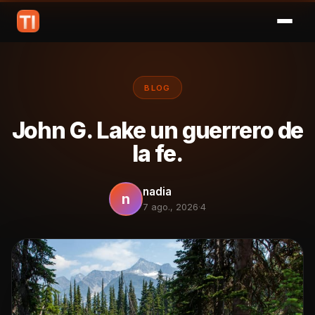
BLOG
John G. Lake un guerrero de
la fe.
nadia
n
7 ago., 2026
·
4