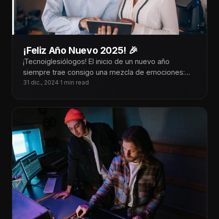
¡Feliz Año Nuevo 2025! 🎉
¡Tecnoiglesiólogos! El inicio de un nuevo año
siempre trae consigo una mezcla de emociones:
gratitud por las bendiciones del año
31 dic., 2024
·
1 min read