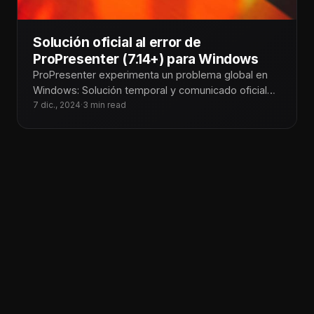
Solución oficial al error de
ProPresenter (7.14+) para Windows
ProPresenter experimenta un problema global en
Windows: Solución temporal y comunicado oficial
En Tecnoiglesia, somos conscientes del impacto
7 dic., 2024
·
3 min read
que este