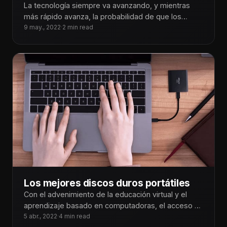
La tecnología siempre va avanzando, y mientras
más rápido avanza, la probabilidad de que los
aparatos que ya tengo, lleguen
9 may., 2022
·
2 min read
Los mejores discos duros portátiles
Con el advenimiento de la educación virtual y el
aprendizaje basado en computadoras, el acceso al
almacenamiento portátil es tan
5 abr., 2022
·
4 min read