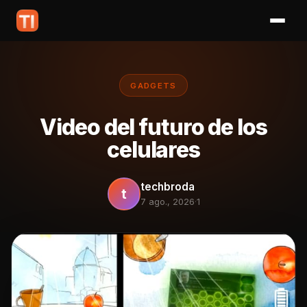
GADGETS
Video del futuro de los
celulares
techbroda
t
7 ago., 2026
·
1