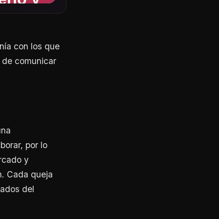
nía con los que
o de comunicar
una
borar, por lo
ercado y
ón. Cada queja
tados del