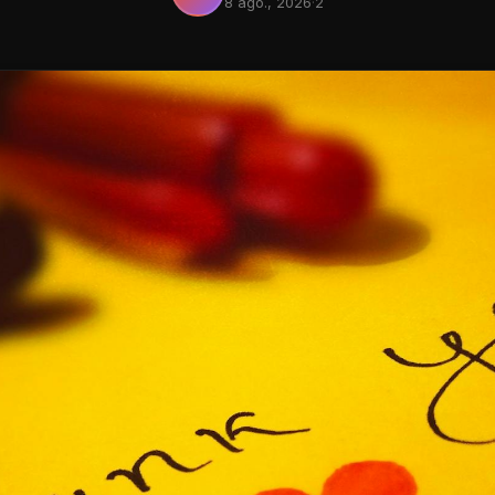
8 ago., 2026
·
2