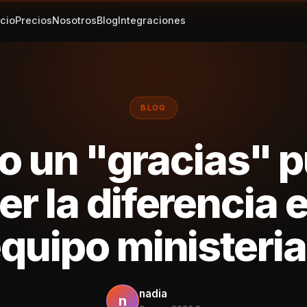
icio
Precios
Nosotros
Blog
Integraciones
BLOG
 un "gracias" 
er la diferencia e
quipo ministeria
nadia
n