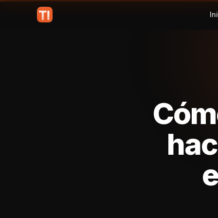
In
Cómo
hac
e