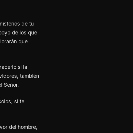
nisterios de tu
apoyo de los que
alorarán que
acerlo si la
vidores, también
l Señor.
olos; si te
avor del hombre,