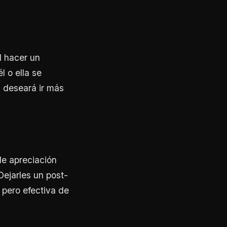
l hacer un
l o ella se
o, deseará ir más
de apreciación
ejarles un post-
 pero efectiva de