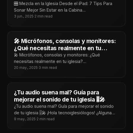
Cabina
🎛️ Mezcla en la Iglesia Desde el iPad: 7 Tips Para
Sonar Mejor Sin Estar en la Cabina
¡Tecnoiglesiólogos! Mezclar desde
3 jun., 2025
·
2 min read
🎤 Micrófonos, consolas y monitores:
¿Qué necesitas realmente en tu
iglesia?
🎤 Micrófonos, consolas y monitores: ¿Qué
necesitas realmente en tu iglesia?
¡Tecnoiglesiólogos! Cuando hablamos de audio para
20 may., 2025
·
3 min read
iglesias, es fácil dejarse
¿Tu audio suena mal? Guía para
mejorar el sonido de tu iglesia 🎚️🎤
¿Tu audio suena mal? Guía para mejorar el sonido
de tu iglesia 🎚️🎤 ¡Hola tecnoiglesiólogos! ¿Alguna
vez has estado en medio
9 may., 2025
·
2 min read