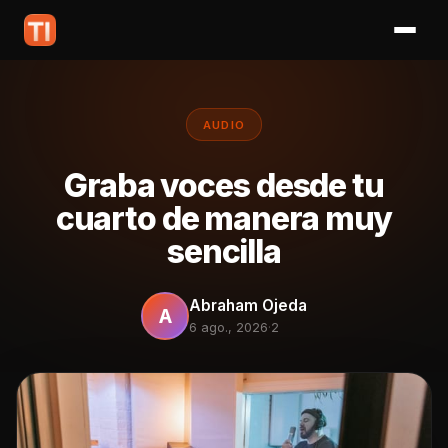
AUDIO
Graba voces desde tu
cuarto de manera muy
sencilla
Abraham Ojeda
A
6 ago., 2026
·
2