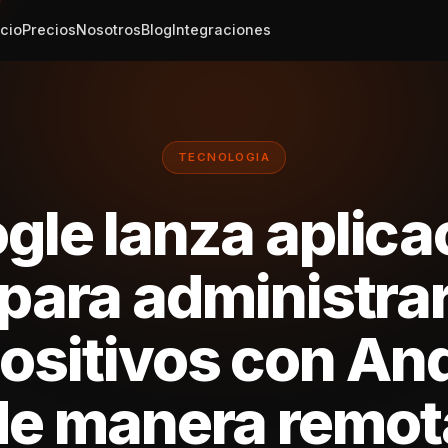
icio
Precios
Nosotros
Blog
Integraciones
TECNOLOGIA
gle lanza aplica
para administra
ositivos con An
de manera remot