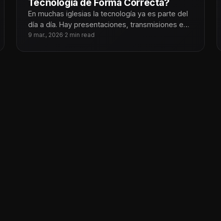
Tecnología de Forma Correcta?
En muchas iglesias la tecnología ya es parte del
día a día. Hay presentaciones, transmisiones en
línea, grupos de WhatsApp,
9 mar., 2026
·
2 min read