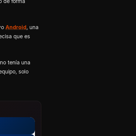
vo de forma
ivo
Android
, una
ecisa que es
no tenía una
 equipo, solo