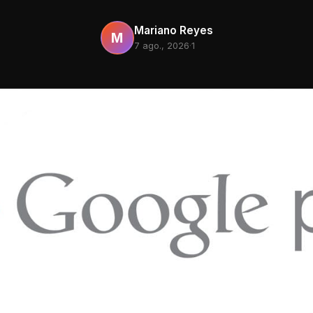
Mariano Reyes
M
7 ago., 2026
·
1