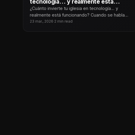
tecnología… y realmente está
funcionando?
¿Cuánto invierte tu iglesia en tecnología… y
realmente está funcionando? Cuando se habla
de tecnología en la iglesia, casi siempre
23 mar., 2026
·
2 min read