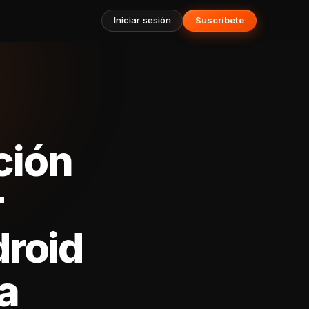
Iniciar sesión
Suscríbete
ción
r
droid
a