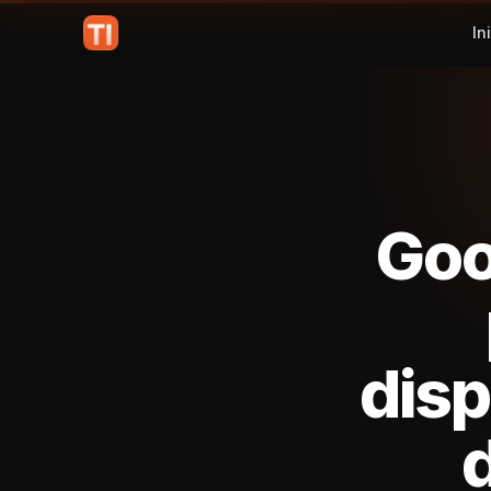
In
Goo
disp