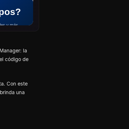
Manager: la
 el código de
ta. Con este
 brinda una