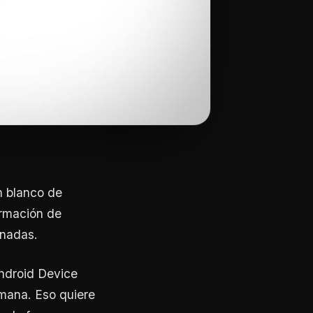
n blanco de
ormación de
onadas.
Android Device
emana. Eso quiere