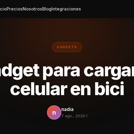
icio
Precios
Nosotros
Blog
Integraciones
GADGETS
dget para cargar
celular en bici
nadia
n
7 ago., 2026
·
1