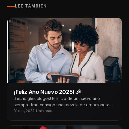
LEE TAMBIÉN
¡Feliz Año Nuevo 2025! 🎉
¡Tecnoiglesiólogos! El inicio de un nuevo año
siempre trae consigo una mezcla de emociones:
gratitud por las bendiciones del año
31 dic., 2024
·
1 min read