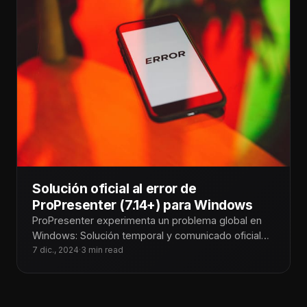
Solución oficial al error de
ProPresenter (7.14+) para Windows
ProPresenter experimenta un problema global en
Windows: Solución temporal y comunicado oficial
En Tecnoiglesia, somos conscientes del impacto
7 dic., 2024
·
3 min read
que este