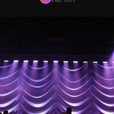
6 ago., 2026
·
3