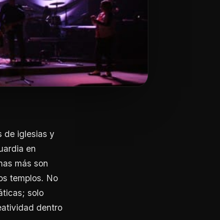
 de iglesias y
uardia en
chas más son
los templos. No
ticas; solo
eatividad dentro