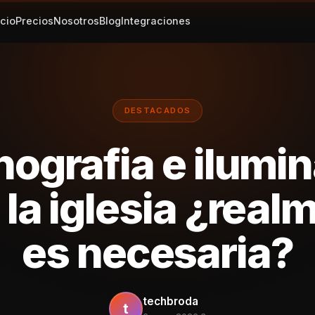
icio
Precios
Nosotros
Blog
Integraciones
DESTACADOS
ografia e ilumi
 la iglesia ¿real
es necesaria?
techbroda
t