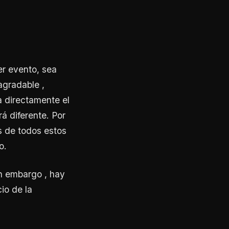
er evento, sea
 agradable ,
 directamente el
á diferente. Por
s de todos estos
o.
Sin embargo , hay
io de la