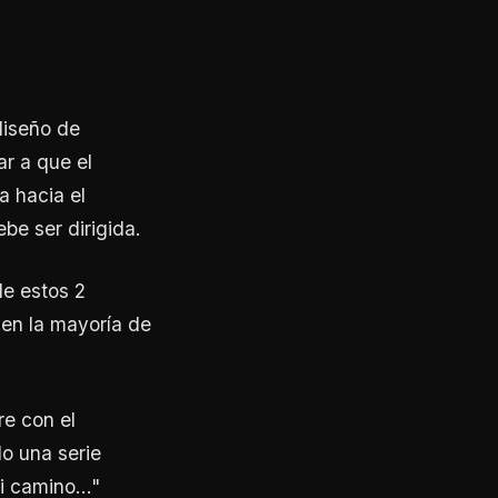
diseño de
r a que el
a hacia el
be ser dirigida.
de estos 2
 en la mayoría de
re con el
do una serie
 camino..."