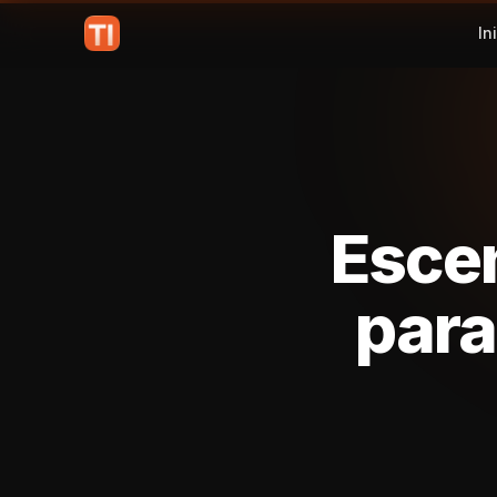
In
Escen
para