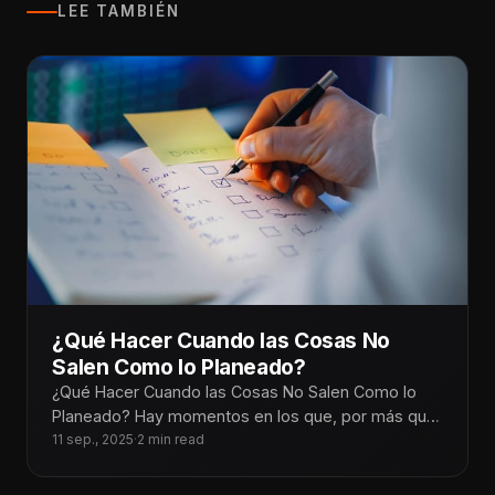
LEE TAMBIÉN
¿Qué Hacer Cuando las Cosas No
Salen Como lo Planeado?
¿Qué Hacer Cuando las Cosas No Salen Como lo
Planeado? Hay momentos en los que, por más que
planeamos cada
11 sep., 2025
·
2 min read