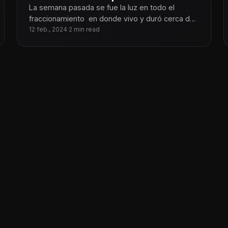
La semana pasada se fue la luz en todo el
fraccionamiento en donde vivo y duró cerca de
48 horas.
12 feb., 2024
·
2 min read