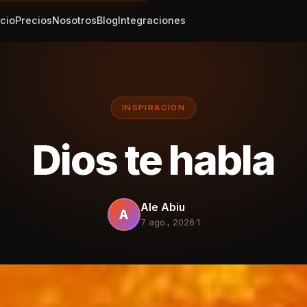
icio
Precios
Nosotros
Blog
Integraciones
INSPIRACIÓN
Dios te habla
Ale Abiu
A
7 ago., 2026
·
1