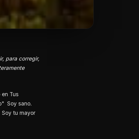
r, para corregir,
nteramente
o en Tus
o" Soy sano.
" Soy tu mayor